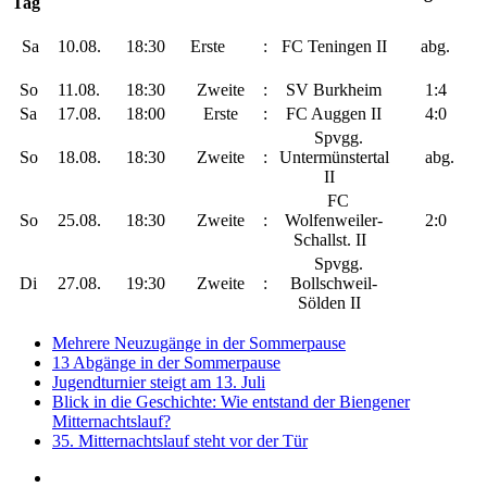
Tag
Sa
10.08.
18:30
Erste
:
FC Teningen II
abg.
So
11.08.
18:30
Zweite
:
SV Burkheim
1:4
Sa
17.08.
18:00
Erste
:
FC Auggen II
4:0
Spvgg.
So
18.08.
18:30
Zweite
:
Untermünstertal
abg.
II
FC
So
25.08.
18:30
Zweite
:
Wolfenweiler-
2:0
Schallst. II
Spvgg.
Di
27.08.
19:30
Zweite
:
Bollschweil-
Sölden II
Mehrere Neuzugänge in der Sommerpause
13 Abgänge in der Sommerpause
Jugendturnier steigt am 13. Juli
Blick in die Geschichte: Wie entstand der Biengener
Mitternachtslauf?
35. Mitternachtslauf steht vor der Tür