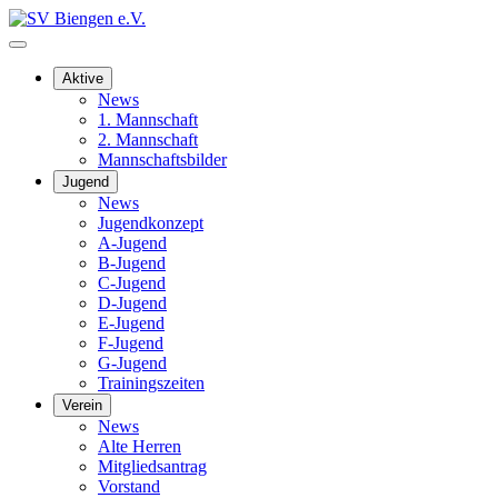
Aktive
News
1. Mannschaft
2. Mannschaft
Mannschaftsbilder
Jugend
News
Jugendkonzept
A-Jugend
B-Jugend
C-Jugend
D-Jugend
E-Jugend
F-Jugend
G-Jugend
Trainingszeiten
Verein
News
Alte Herren
Mitgliedsantrag
Vorstand